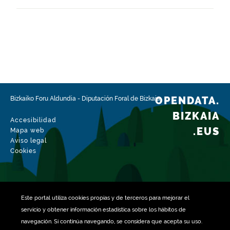
Fecha de puesta a disposición
15-09-2021
Ámbito espacial
https://www.geonames.org/6362437/loiu.html
Tipo
Transportes
OPENDATA.
Bizkaiko Foru Aldundia
-
Diputación Foral de Bizkaia
Fecha de modificación del conjunto de datos
BIZKAIA
03-07-2026
Accesibilidad
.EUS
Mapa web
Aviso legal
Cookies
Este portal utiliza
cookies
propias y de terceros para mejorar el
servicio y obtener información estadística sobre los hábitos de
navegación. Si continúa navegando, se considera que acepta su uso.