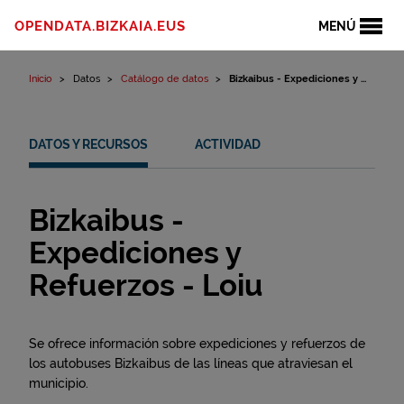
Ir al contenido
OPENDATA.BIZKAIA.EUS
MENÚ
Inicio
Datos
Catálogo de datos
Bizkaibus - Expediciones y ...
DATOS Y RECURSOS
ACTIVIDAD
Bizkaibus -
Expediciones y
Refuerzos - Loiu
Se ofrece información sobre expediciones y refuerzos de
los autobuses Bizkaibus de las líneas que atraviesan el
municipio.