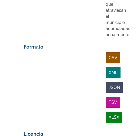
que
atraviesan
el
municipio,
acumuladas
anualmente.
Formato
CSV
XML
JSON
TSV
XLSX
Licencia