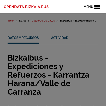
Ir al contenido
OPENDATA.BIZKAIA.EUS
MENÚ
Inicio
Datos
Catálogo de datos
Bizkaibus - Expediciones y ...
DATOS Y RECURSOS
ACTIVIDAD
Bizkaibus -
Expediciones y
Refuerzos - Karrantza
Harana/Valle de
Carranza