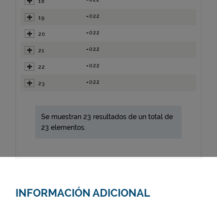
18
=022
19
=022
20
=022
21
=022
22
=022
23
Se muestran 23 resultados de un total de
23 elementos.
INFORMACIÓN ADICIONAL