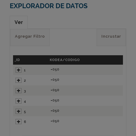
EXPLORADOR DE DATOS
Ver
Agregar Filtro
Incrustar
_ID
KODEA/CODIGO
=050
1
=050
2
=050
3
=050
4
=050
5
=050
6