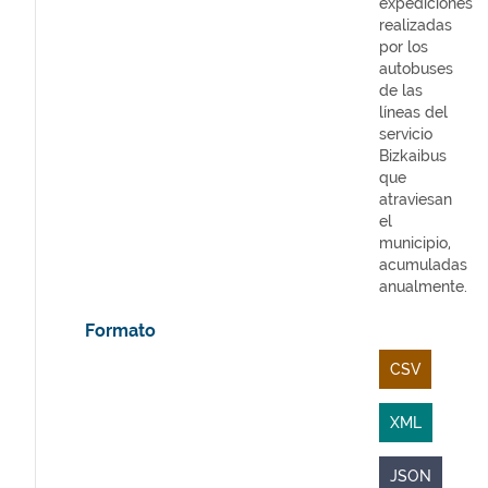
expediciones
realizadas
por los
autobuses
de las
líneas del
servicio
Bizkaibus
que
atraviesan
el
municipio,
acumuladas
anualmente.
Formato
CSV
XML
JSON