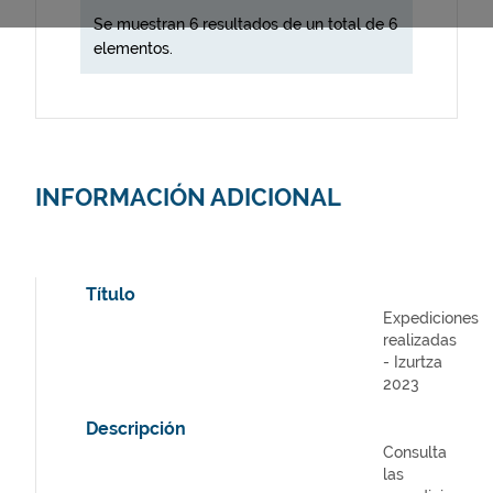
Se muestran 6 resultados de un total de 6
elementos.
INFORMACIÓN ADICIONAL
Título
Expediciones
realizadas
- Izurtza
2023
Descripción
Consulta
las