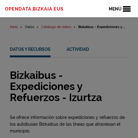
Ir al contenido
OPENDATA.BIZKAIA.EUS
MENÚ
Inicio
Datos
Catálogo de datos
Bizkaibus - Expediciones y ...
DATOS Y RECURSOS
ACTIVIDAD
Bizkaibus -
Expediciones y
Refuerzos - Izurtza
Se ofrece información sobre expediciones y refuerzos de
los autobuses Bizkaibus de las líneas que atraviesan el
municipio.