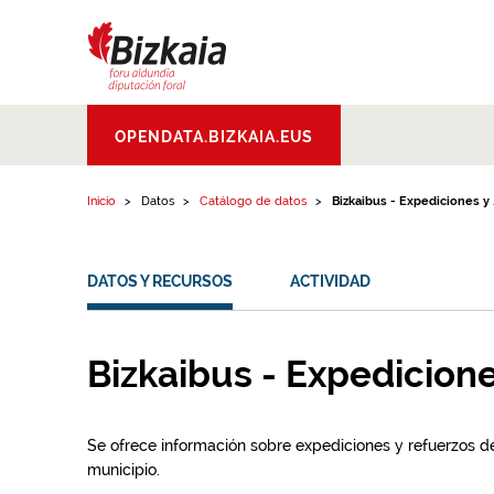
Ir al contenido
Bizkaiko Foru
OPENDATA.BIZKAIA.EUS
Aldundia
.
Diputacion
Foral de Bizkaia
Inicio
Datos
Catálogo de datos
Bizkaibus - Expediciones y ..
DATOS Y RECURSOS
ACTIVIDAD
Bizkaibus - Expedicione
Se ofrece información sobre expediciones y refuerzos de
municipio.