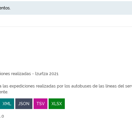
entos.
ones realizadas - Izurtza 2021
 las expediciones realizadas por los autobuses de las líneas del se
nte.
XML
JSON
TSV
XLSX
.0