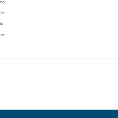
ano
021
to
021