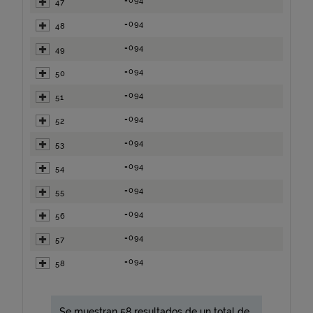
=094
47
=094
48
=094
49
=094
50
=094
51
=094
52
=094
53
=094
54
=094
55
=094
56
=094
57
=094
58
Se muestran 58 resultados de un total de