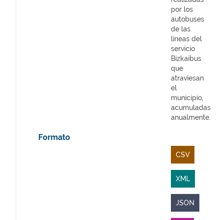
por los
autobuses
de las
líneas del
servicio
Bizkaibus
que
atraviesan
el
municipio,
acumuladas
anualmente.
Formato
CSV
XML
JSON