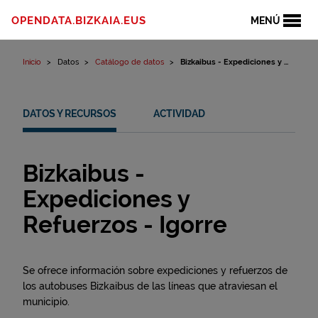
Ir al contenido
OPENDATA.BIZKAIA.EUS
MENÚ
Inicio
Datos
Catálogo de datos
Bizkaibus - Expediciones y ...
DATOS Y RECURSOS
ACTIVIDAD
Bizkaibus -
Expediciones y
Refuerzos - Igorre
Se ofrece información sobre expediciones y refuerzos de
los autobuses Bizkaibus de las líneas que atraviesan el
municipio.