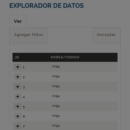
EXPLORADOR DE DATOS
Ver
Agregar Filtro
Incrustar
_ID
KODEA/CODIGO
=094
1
=094
2
=094
3
=094
4
=094
5
=094
6
=094
7