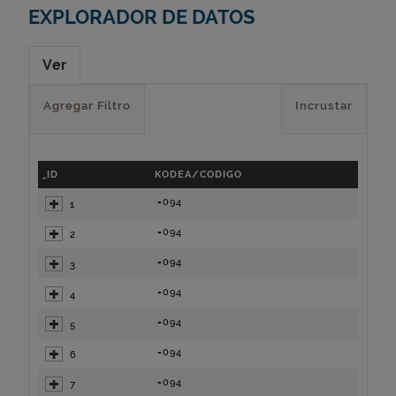
EXPLORADOR DE DATOS
Ver
Agregar Filtro
Incrustar
_ID
KODEA/CODIGO
=094
1
=094
2
=094
3
=094
4
=094
5
=094
6
=094
7