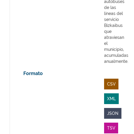
autobuses
de las
líneas del
servicio
Bizkaibus
que
atraviesan
el
municipio,
acumuladas
anualmente.
Formato
CSV
XML
JSON
TSV