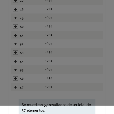
=094
47
=094
48
=094
49
=094
50
=094
51
=094
52
=094
53
=094
54
=094
55
=094
56
=094
57
Se muestran 57 resultados de un total de
57 elementos.