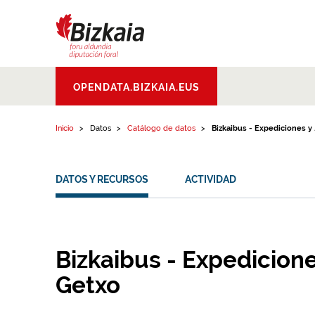
Ir al contenido
Bizkaiko Foru
OPENDATA.BIZKAIA.EUS
Aldundia
.
Diputacion
Foral de Bizkaia
Inicio
Datos
Catálogo de datos
Bizkaibus - Expediciones y ..
DATOS Y RECURSOS
ACTIVIDAD
Bizkaibus - Expedicione
Getxo