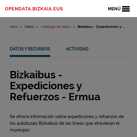
Ir al contenido
OPENDATA.BIZKAIA.EUS
MENÚ
Inicio
Datos
Catálogo de datos
Bizkaibus - Expediciones y ...
DATOS Y RECURSOS
ACTIVIDAD
Bizkaibus -
Expediciones y
Refuerzos - Ermua
Se ofrece información sobre expediciones y refuerzos de
los autobuses Bizkaibus de las líneas que atraviesan el
municipio.