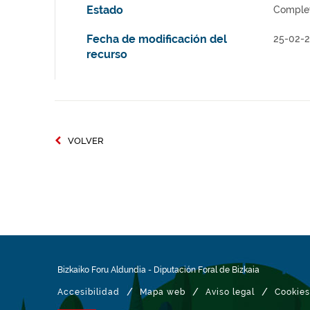
Estado
Comple
Fecha de modificación del
25-02-
recurso
VOLVER
Bizkaiko Foru Aldundia
-
Diputación Foral de Bizkaia
/
/
/
Accesibilidad
Mapa web
Aviso legal
Cookies