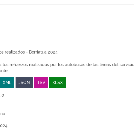
os realizados - Berriatua 2024
 los refuerzos realizados por los autobuses de las líneas del servic
nte.
XML
JSON
TSV
XLSX
.0
ano
2024