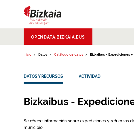
Ir al contenido
Bizkaiko Foru
OPENDATA.BIZKAIA.EUS
Aldundia
.
Diputacion
Foral de Bizkaia
Inicio
Datos
Catálogo de datos
Bizkaibus - Expediciones y ..
DATOS Y RECURSOS
ACTIVIDAD
Bizkaibus - Expedicione
Se ofrece información sobre expediciones y refuerzos de
municipio.