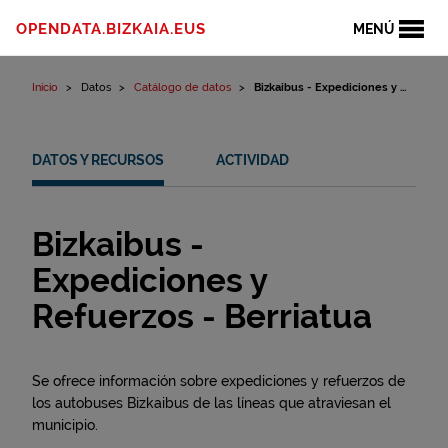
Ir al contenido
OPENDATA.BIZKAIA.EUS
MENÚ
Inicio
Datos
Catálogo de datos
Bizkaibus - Expediciones y ...
DATOS Y RECURSOS
ACTIVIDAD
Bizkaibus -
Expediciones y
Refuerzos - Berriatua
Se ofrece información sobre expediciones y refuerzos de
los autobuses Bizkaibus de las líneas que atraviesan el
municipio.