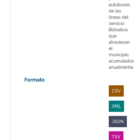
autobuses
de las
líneas del
servicio
Bizkaibus
que
atraviesan
el
municipio,
acumulados
anualmente.
Formato
CSV
XML
JSON
TSV