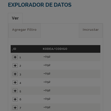
EXPLORADOR DE DATOS
Ver
Agregar Filtro
Incrustar
_ID
KODEA/CODIGO
=092
1
=092
2
=092
3
=092
4
=092
5
=092
6
=092
7