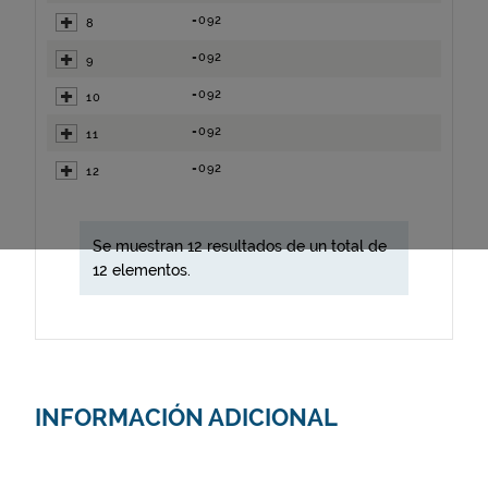
=092
8
=092
9
=092
10
=092
11
=092
12
Se muestran 12 resultados de un total de
12 elementos.
INFORMACIÓN ADICIONAL