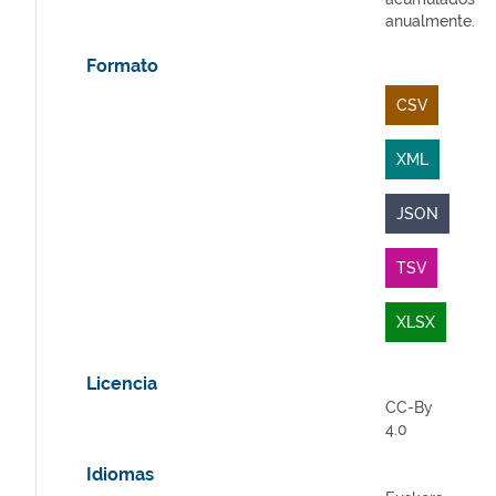
anualmente.
Formato
CSV
XML
JSON
TSV
XLSX
Licencia
CC-By
4.0
Idiomas