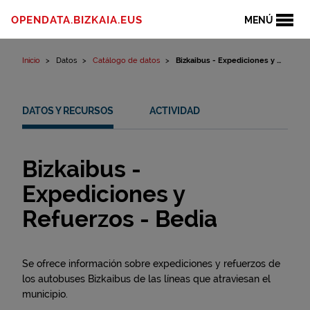
Ir al contenido
OPENDATA.BIZKAIA.EUS
MENÚ
Inicio
Datos
Catálogo de datos
Bizkaibus - Expediciones y ...
DATOS Y RECURSOS
ACTIVIDAD
Bizkaibus -
Expediciones y
Refuerzos - Bedia
Se ofrece información sobre expediciones y refuerzos de
los autobuses Bizkaibus de las líneas que atraviesan el
municipio.