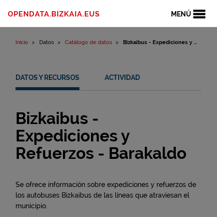
Ir al contenido
OPENDATA.BIZKAIA.EUS
MENÚ
Inicio
Datos
Catálogo de datos
Bizkaibus - Expediciones y ...
DATOS Y RECURSOS
ACTIVIDAD
Bizkaibus -
Expediciones y
Refuerzos - Barakaldo
Se ofrece información sobre expediciones y refuerzos de
los autobuses Bizkaibus de las líneas que atraviesan el
municipio.