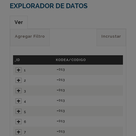
EXPLORADOR DE DATOS
Ver
Agregar Filtro
Incrustar
_ID
KODEA/CODIGO
=013
1
=013
2
=013
3
=013
4
=013
5
=013
6
=013
7