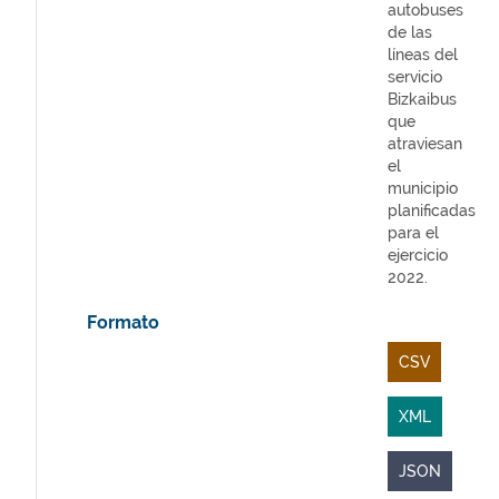
autobuses
de las
líneas del
servicio
Bizkaibus
que
atraviesan
el
municipio
planificadas
para el
ejercicio
2022.
Formato
CSV
XML
JSON