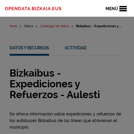
Ir al contenido
OPENDATA.BIZKAIA.EUS
MENÚ
Inicio
Datos
Catálogo de datos
Bizkaibus - Expediciones y ...
DATOS Y RECURSOS
ACTIVIDAD
Bizkaibus -
Expediciones y
Refuerzos - Aulesti
Se ofrece información sobre expediciones y refuerzos de
los autobuses Bizkaibus de las líneas que atraviesan el
municipio.