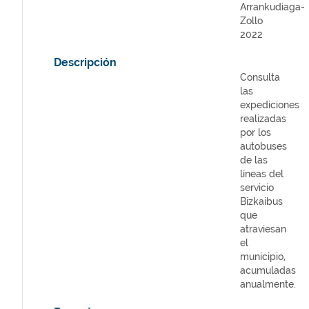
Arrankudiaga-
Zollo
2022
Descripción
Consulta
las
expediciones
realizadas
por los
autobuses
de las
líneas del
servicio
Bizkaibus
que
atraviesan
el
municipio,
acumuladas
anualmente.