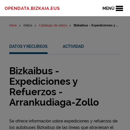
Ir al contenido
OPENDATA.BIZKAIA.EUS
MENÚ
Inicio
Datos
Catálogo de datos
Bizkaibus - Expediciones y ...
DATOS Y RECURSOS
ACTIVIDAD
Bizkaibus -
Expediciones y
Refuerzos -
Arrankudiaga-Zollo
Se ofrece información sobre expediciones y refuerzos de
los autobuses Bizkaibus de las líneas que atraviesan el