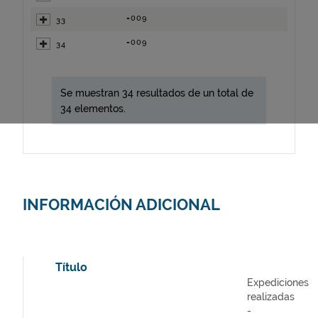
=009
33
=009
34
Se muestran 34 resultados de un total de
34 elementos.
INFORMACIÓN ADICIONAL
Título
Expediciones
realizadas
-