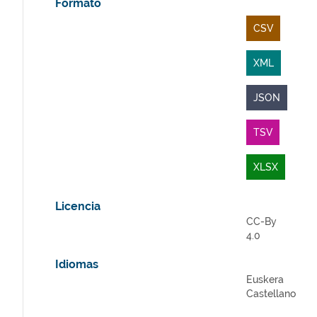
Formato
CSV
XML
JSON
TSV
XLSX
Licencia
CC-By
4.0
Idiomas
Euskera
Castellano