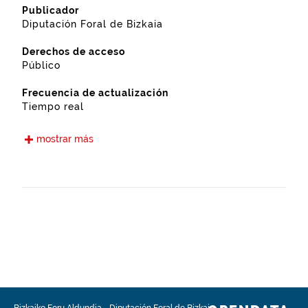
Publicador
Diputación Foral de Bizkaia
Derechos de acceso
Público
Frecuencia de actualización
Tiempo real
Idiomas
mostrar más
Euskera
Castellano
Fecha de puesta a disposición
15-05-2021
Ámbito espacial
https://www.geonames.org/6362375/etxebarria.html
Tipo
Transportes