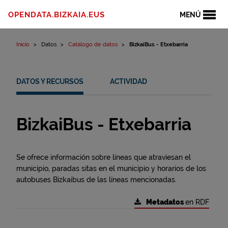
Ir al contenido
OPENDATA.BIZKAIA.EUS
MENÚ
Inicio
Datos
Catálogo de datos
BizkaiBus - Etxebarria
DATOS Y RECURSOS
ACTIVIDAD
BizkaiBus - Etxebarria
Se ofrece información sobre líneas que atraviesan el
municipio, paradas sitas en el municipio y horarios de los
autobuses Bizkaibus de las líneas mencionadas.
Metadatos
en RDF