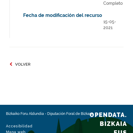
Completo
Fecha de modificación del recurso
15-05-
2021
VOLVER
OPENDATA.
Bizkaiko Foru Aldundia
-
Diputación Foral de Bizkaia
BIZKAIA
Accesibilidad
.EUS
Mapa web