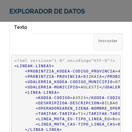
EXPLORADOR DE DATOS
Texto
Incrustar
<?xml version="1.0" encoding="UTF-8"?>
<
LINEAK-LINEAS
>
<
PROBINTZIA_KODEA-CODIGO_PROVINCIA
>
48
</
P
<
PROBINTZIA-PROVINCIA
>
BIZKAIA
</
PROBINTZI
<
UDALERRIA_KODEA-CODIGO_MUNICIPIO
>
070
</
U
<
UDALERRIA-MUNICIPIO
>
AULESTI
</
UDALERRIA-
<
LINEA-LINEA
>
<
KODEA-CODIGO
>
A3523
</
KODEA-CODIGO
>
<
DESKRIPZIOA-DESCRIPCION
>
BILBAO - Ho
<
OPERADOREAREN_IZENA-NOMBRE_OPERADOR
<
TARIFAK-TARIFA
>
T1
</
TARIFAK-TARIFA
>
<
LINEA_MOTA_EU-TIPO_LINEA_EU
>
Busa
</
L
<
LINEA_MOTA_CAS-TIPO_LINEA_CAS
>
Bus
</
</
LINEA-LINEA
>