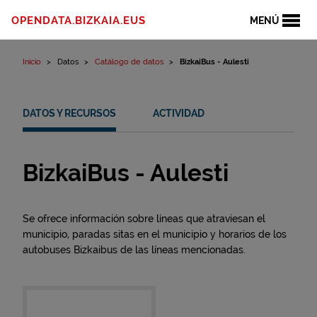
Ir al contenido
OPENDATA.BIZKAIA.EUS
MENÚ
Inicio
Datos
Catálogo de datos
BizkaiBus - Aulesti
DATOS Y RECURSOS
ACTIVIDAD
BizkaiBus - Aulesti
Se ofrece información sobre líneas que atraviesan el
municipio, paradas sitas en el municipio y horarios de los
autobuses Bizkaibus de las líneas mencionadas.