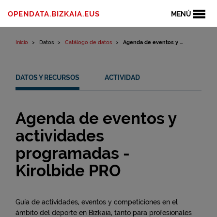
Ir al contenido
OPENDATA.BIZKAIA.EUS
MENÚ
Inicio
Datos
Catálogo de datos
Agenda de eventos y ...
DATOS Y RECURSOS
ACTIVIDAD
Agenda de eventos y
actividades
programadas -
Kirolbide PRO
Guía de actividades, eventos y competiciones en el
ámbito del deporte en Bizkaia, tanto para profesionales