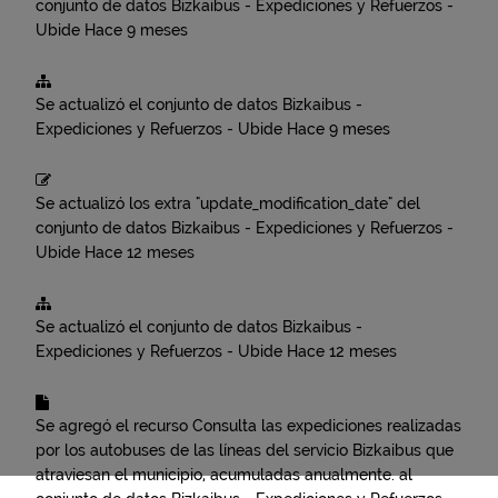
conjunto de datos
Bizkaibus - Expediciones y Refuerzos -
Ubide
Hace 9 meses
Se actualizó el conjunto de datos
Bizkaibus -
Expediciones y Refuerzos - Ubide
Hace 9 meses
Se actualizó los extra "update_modification_date" del
conjunto de datos
Bizkaibus - Expediciones y Refuerzos -
Ubide
Hace 12 meses
Se actualizó el conjunto de datos
Bizkaibus -
Expediciones y Refuerzos - Ubide
Hace 12 meses
Se agregó el recurso
Consulta las expediciones realizadas
por los autobuses de las líneas del servicio Bizkaibus que
atraviesan el municipio, acumuladas anualmente.
al