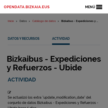
Ir al contenido
OPENDATA.BIZKAIA.EUS
MENÚ
Inicio
Datos
Catálogo de datos
Bizkaibus - Expediciones y ...
DATOS Y RECURSOS
ACTIVIDAD
Bizkaibus - Expediciones
y Refuerzos - Ubide
ACTIVIDAD
Se actualizó los extra "update_modification_date" del
conjunto de datos
Bizkaibus - Expediciones y Refuerzos -