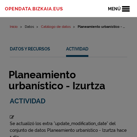
Ir al contenido
OPENDATA.BIZKAIA.EUS
MENÚ
Inicio
Datos
Catálogo de datos
Planeamiento urbanístico - ...
DATOS Y RECURSOS
ACTIVIDAD
Planeamiento
urbanístico - Izurtza
ACTIVIDAD
Se actualizó los extra "update_modification_date" del
conjunto de datos
Planeamiento urbanístico - Izurtza
hace