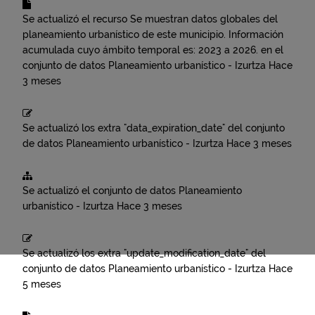
Se actualizó el recurso
Se muestran datos globales del
planeamiento urbanístico de este municipio. Información
acumulada cuyo ámbito temporal es: 2023 a 2026.
en el
conjunto de datos
Planeamiento urbanístico - Izurtza
Hace
3 meses
Se actualizó los extra "data_expiration_date" del conjunto
de datos
Planeamiento urbanístico - Izurtza
Hace 3 meses
Se actualizó el conjunto de datos
Planeamiento
urbanístico - Izurtza
Hace 3 meses
Se actualizó los extra "update_modification_date" del
conjunto de datos
Planeamiento urbanístico - Izurtza
Hace
5 meses