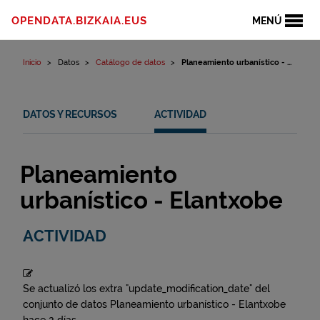
Ir al contenido
OPENDATA.BIZKAIA.EUS
MENÚ
Inicio
Datos
Catálogo de datos
Planeamiento urbanístico - ...
DATOS Y RECURSOS
ACTIVIDAD
Planeamiento
urbanístico - Elantxobe
ACTIVIDAD
Se actualizó los extra "update_modification_date" del
conjunto de datos
Planeamiento urbanístico - Elantxobe