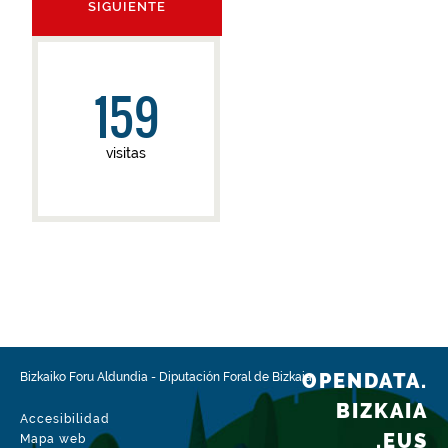
SIGUIENTE
159
visitas
OPENDATA.
Bizkaiko Foru Aldundia
-
Diputación Foral de Bizkaia
BIZKAIA
Accesibilidad
.EUS
Mapa web