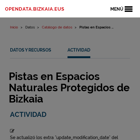
Ir al contenido
OPENDATA.BIZKAIA.EUS
MENÚ
Inicio
Datos
Catálogo de datos
Pistas en Espacios ...
DATOS Y RECURSOS
ACTIVIDAD
Pistas en Espacios
Naturales Protegidos de
Bizkaia
ACTIVIDAD
Se actualizó los extra "update_modification_date" del