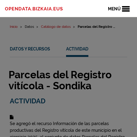
Ir al contenido
OPENDATA.BIZKAIA.EUS
MENÚ
Inicio
Datos
Catálogo de datos
Parcelas del Registro ...
DATOS Y RECURSOS
ACTIVIDAD
Parcelas del Registro
vitícola - Sondika
ACTIVIDAD
Se agregó el recurso
Información de las parcelas
productivas del Registro vitícola de este municipio en el