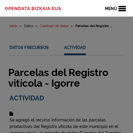
Ir al contenido
OPENDATA.BIZKAIA.EUS
MENÚ
Inicio
Datos
Catálogo de datos
Parcelas del Registro ...
DATOS Y RECURSOS
ACTIVIDAD
Parcelas del Registro
vitícola - Igorre
ACTIVIDAD
Se agregó el recurso
Información de las parcelas
productivas del Registro vitícola de este municipio en el