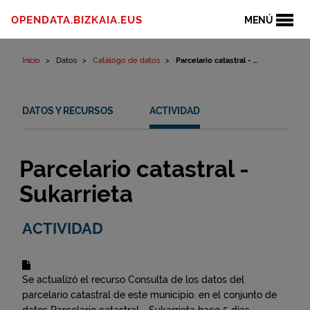
Ir al contenido
OPENDATA.BIZKAIA.EUS
MENÚ
Inicio
Datos
Catálogo de datos
Parcelario catastral - ...
DATOS Y RECURSOS
ACTIVIDAD
Parcelario catastral -
Sukarrieta
ACTIVIDAD
Se actualizó el recurso
Consulta de los datos del
parcelario catastral de este municipio.
en el conjunto de