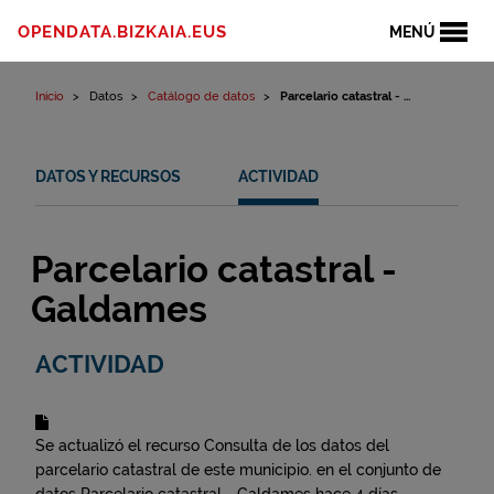
Ir al contenido
OPENDATA.BIZKAIA.EUS
MENÚ
Inicio
Datos
Catálogo de datos
Parcelario catastral - ...
DATOS Y RECURSOS
ACTIVIDAD
Parcelario catastral -
Galdames
ACTIVIDAD
Se actualizó el recurso
Consulta de los datos del
parcelario catastral de este municipio.
en el conjunto de