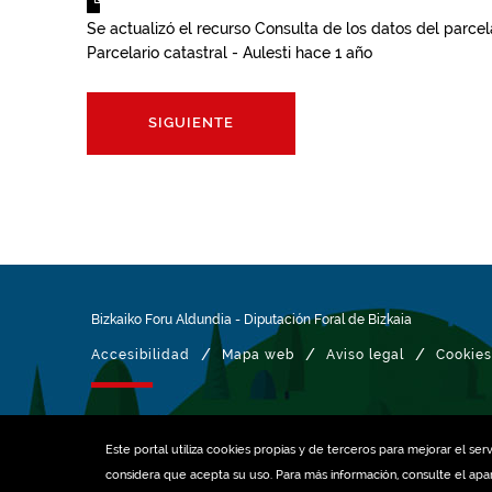
Se actualizó el recurso
Consulta de los datos del parcela
Parcelario catastral - Aulesti
hace 1 año
SIGUIENTE
Bizkaiko Foru Aldundia
-
Diputación Foral de Bizkaia
/
/
/
Accesibilidad
Mapa web
Aviso legal
Cookies
Gestionado con
Este portal utiliza
cookies
propias y de terceros para mejorar el serv
considera que acepta su uso. Para más información, consulte el ap