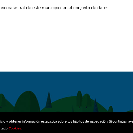
rio catastral de este municipio.
en el conjunto de datos
icio y obtener información estadística sobre los hábitos de navegación. Si continúa na
artado
Cookies
.