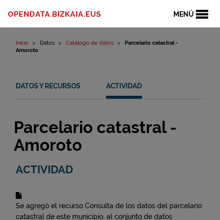
Ir al contenido
OPENDATA.BIZKAIA.EUS
MENÚ
Inicio
Datos
Catálogo de datos
Parcelario catastral -
Amoroto
DATOS Y RECURSOS
ACTIVIDAD
Parcelario catastral -
Amoroto
ACTIVIDAD
Se agregó el recurso
Consulta de los datos del parcelario
catastral de este municipio.
al conjunto de datos