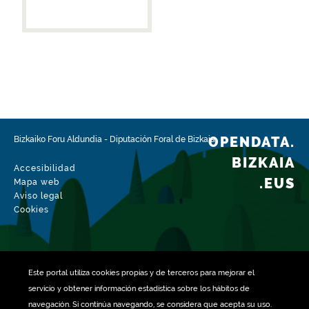
OPENDATA.
Bizkaiko Foru Aldundia
-
Diputación Foral de Bizkaia
BIZKAIA
Accesibilidad
.EUS
Mapa web
Aviso legal
Cookies
Este portal utiliza
cookies
propias y de terceros para mejorar el
servicio y obtener información estadística sobre los hábitos de
navegación. Si continúa navegando, se considera que acepta su uso.