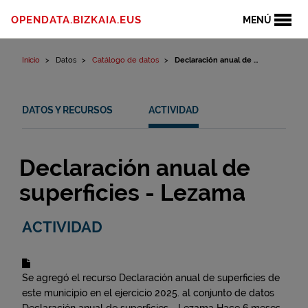
Ir al contenido
OPENDATA.BIZKAIA.EUS
MENÚ
Inicio
Datos
Catálogo de datos
Declaración anual de ...
DATOS Y RECURSOS
ACTIVIDAD
Declaración anual de
superficies - Lezama
ACTIVIDAD
Se agregó el recurso
Declaración anual de superficies de
este municipio en el ejercicio 2025.
al conjunto de datos