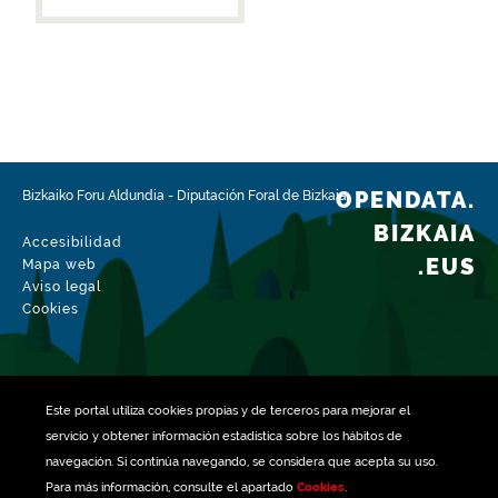
OPENDATA.
Bizkaiko Foru Aldundia
-
Diputación Foral de Bizkaia
BIZKAIA
Accesibilidad
.EUS
Mapa web
Aviso legal
Cookies
Este portal utiliza
cookies
propias y de terceros para mejorar el
servicio y obtener información estadística sobre los hábitos de
navegación. Si continúa navegando, se considera que acepta su uso.
Para más información, consulte el apartado
Cookies
.