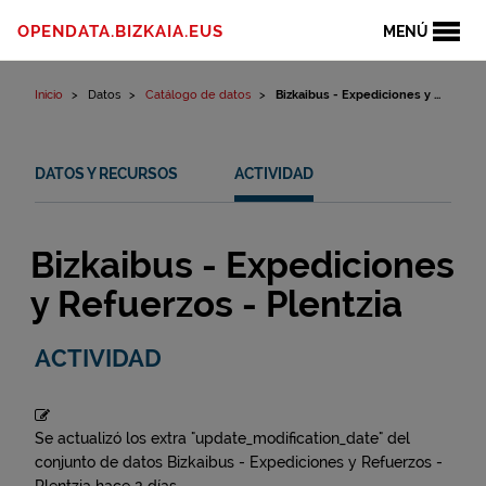
Ir al contenido
OPENDATA.BIZKAIA.EUS
MENÚ
Inicio
Datos
Catálogo de datos
Bizkaibus - Expediciones y ...
DATOS Y RECURSOS
ACTIVIDAD
Bizkaibus - Expediciones
y Refuerzos - Plentzia
ACTIVIDAD
Se actualizó los extra "update_modification_date" del
conjunto de datos
Bizkaibus - Expediciones y Refuerzos -