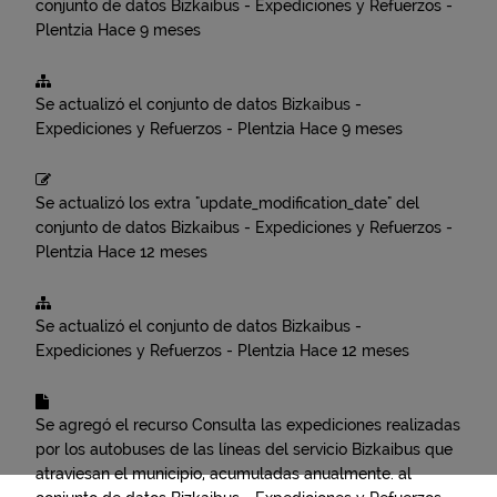
conjunto de datos
Bizkaibus - Expediciones y Refuerzos -
Plentzia
Hace 9 meses
Se actualizó el conjunto de datos
Bizkaibus -
Expediciones y Refuerzos - Plentzia
Hace 9 meses
Se actualizó los extra "update_modification_date" del
conjunto de datos
Bizkaibus - Expediciones y Refuerzos -
Plentzia
Hace 12 meses
Se actualizó el conjunto de datos
Bizkaibus -
Expediciones y Refuerzos - Plentzia
Hace 12 meses
Se agregó el recurso
Consulta las expediciones realizadas
por los autobuses de las líneas del servicio Bizkaibus que
atraviesan el municipio, acumuladas anualmente.
al