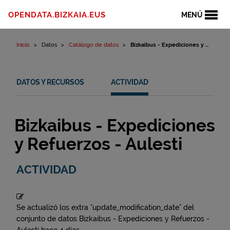
Ir al contenido
OPENDATA.BIZKAIA.EUS
MENÚ
Inicio
Datos
Catálogo de datos
Bizkaibus - Expediciones y ...
DATOS Y RECURSOS
ACTIVIDAD
Bizkaibus - Expediciones
y Refuerzos - Aulesti
ACTIVIDAD
Se actualizó los extra "update_modification_date" del
conjunto de datos
Bizkaibus - Expediciones y Refuerzos -