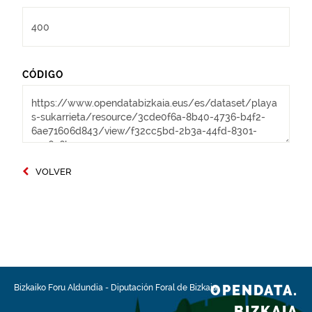
CÓDIGO
VOLVER
OPENDATA.
Bizkaiko Foru Aldundia
-
Diputación Foral de Bizkaia
BIZKAIA