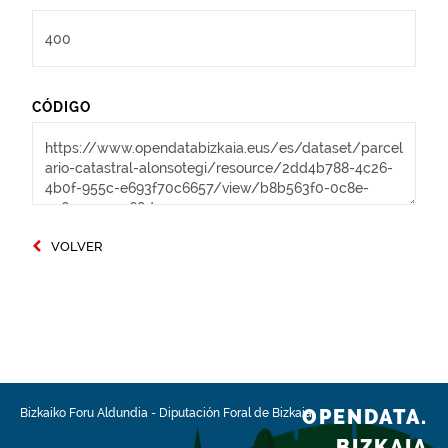
CÓDIGO
VOLVER
OPENDATA.
Bizkaiko Foru Aldundia
-
Diputación Foral de Bizkaia
BIZKAIA