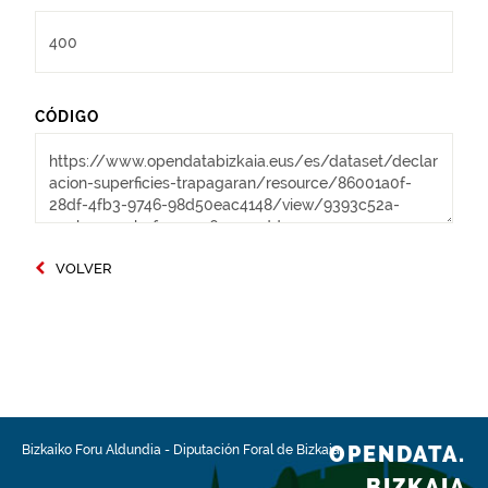
CÓDIGO
VOLVER
OPENDATA.
Bizkaiko Foru Aldundia
-
Diputación Foral de Bizkaia
BIZKAIA