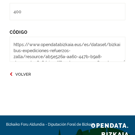
CÓDIGO
VOLVER
OPENDATA.
Bizkaiko Foru Aldundia
-
Diputación Foral de Bizkaia
BIZKAIA