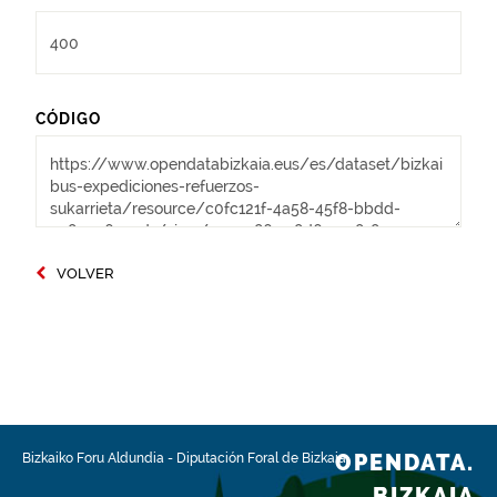
CÓDIGO
VOLVER
OPENDATA.
Bizkaiko Foru Aldundia
-
Diputación Foral de Bizkaia
BIZKAIA