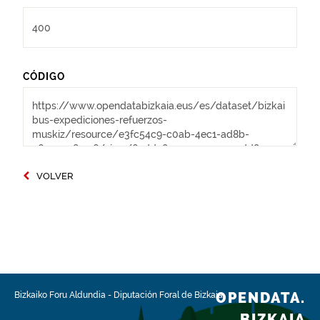
CÓDIGO
VOLVER
OPENDATA.
Bizkaiko Foru Aldundia
-
Diputación Foral de Bizkaia
BIZKAIA