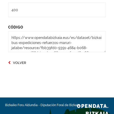
CÓDIGO
VOLVER
OPENDATA.
Bizkaiko Foru Aldundia
-
Diputación Foral de Bizkaia
BIZKAIA