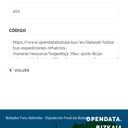
CÓDIGO
VOLVER
OPENDATA.
Bizkaiko Foru Aldundia
-
Diputación Foral de Bizkaia
BIZKAIA