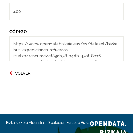
CÓDIGO
VOLVER
OPENDATA.
Bizkaiko Foru Aldundia
-
Diputación Foral de Bizkaia
BIZKAIA