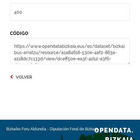
CÓDIGO
VOLVER
OPENDATA.
Bizkaiko Foru Aldundia
-
Diputación Foral de Bizkaia
BIZKAIA