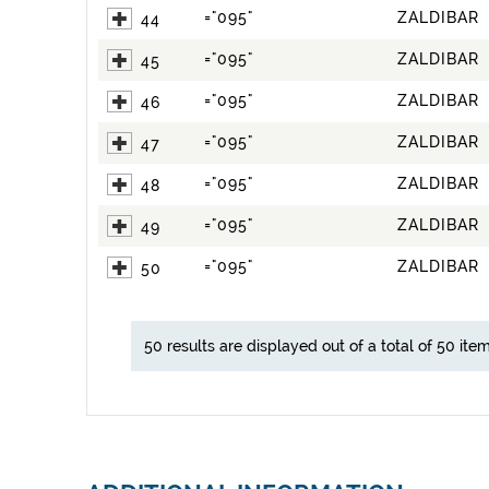
="095"
ZALDIBAR
44
="095"
ZALDIBAR
45
="095"
ZALDIBAR
46
="095"
ZALDIBAR
47
="095"
ZALDIBAR
48
="095"
ZALDIBAR
49
="095"
ZALDIBAR
50
50 results are displayed out of a total of 50 item