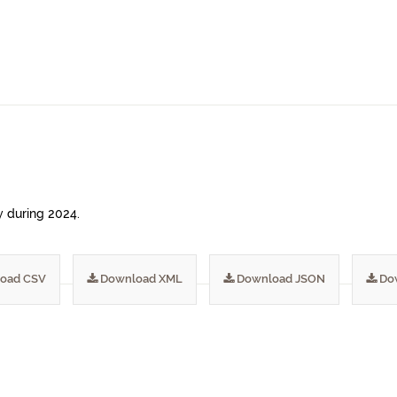
ty during 2024.
oad CSV
Download XML
Download JSON
Do