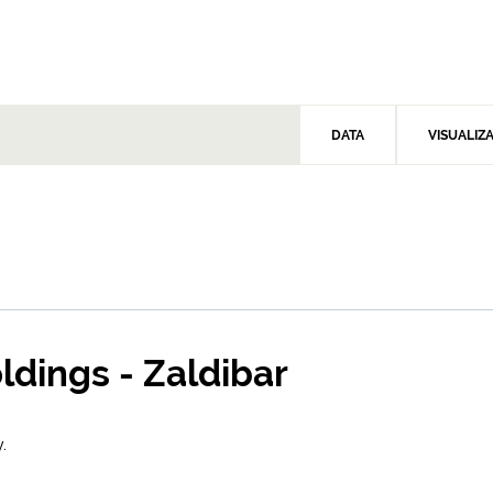
DATA
VISUALIZ
oldings - Zaldibar
.