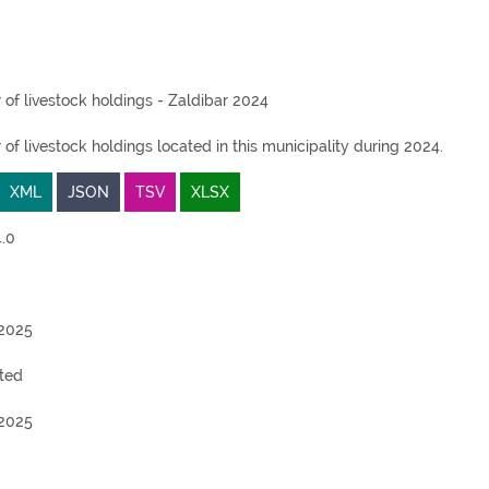
 of livestock holdings - Zaldibar 2024
 of livestock holdings located in this municipality during 2024.
XML
JSON
TSV
XLSX
.0
2025
ted
2025