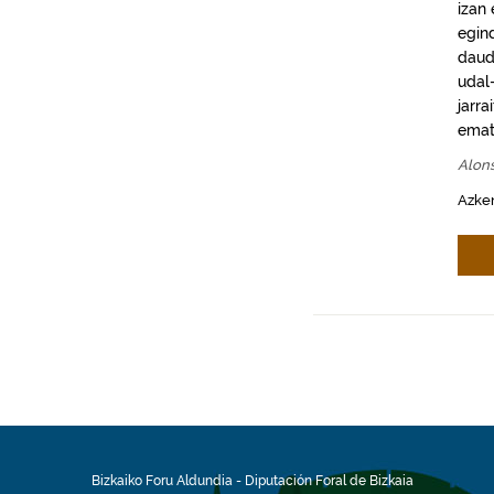
izan
egin
daud
udal-
jarra
emat
Alon
Azke
Bizkaiko Foru Aldundia
-
Diputación Foral de Bizkaia