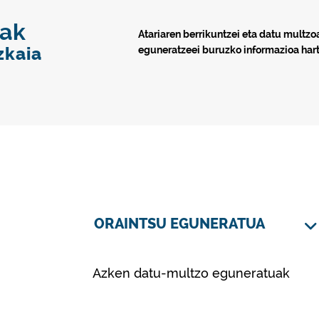
zak
Atariaren berrikuntzei eta datu multzo
zkaia
eguneratzeei buruzko informazioa har
ORAINTSU EGUNERATUA
Azken datu-multzo eguneratuak