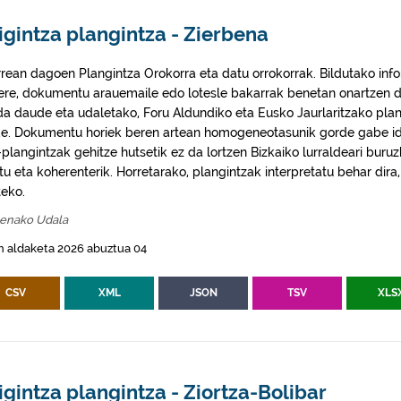
igintza plangintza - Zierbena
rrean dagoen Plangintza Orokorra eta datu orrokorrak. Bildutako info
 ere, dokumentu arauemaile edo lotesle bakarrak benetan onartzen d
da daude eta udaletako, Foru Aldundiko eta Eusko Jaurlaritzako plan
e. Dokumentu horiek beren artean homogeneotasunik gorde gabe idaz
plangintzak gehitze hutsetik ez da lortzen Bizkaiko lurraldeari buruz
itu eta koherenterik. Horretarako, plangintzak interpretatu behar di
eko.
benako Udala
n aldaketa 2026 abuztua 04
CSV
XML
JSON
TSV
XLS
igintza plangintza - Ziortza-Bolibar