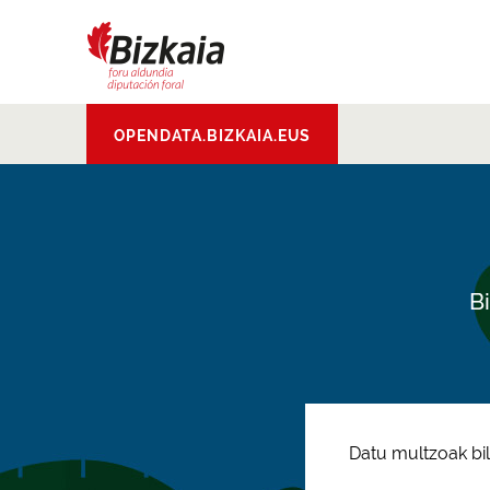
Edukinera joan
Bizkaiko Foru
OPENDATA.BIZKAIA.EUS
Aldundia
.
Diputacion
Foral de Bizkaia
B