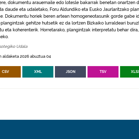
 ere, dokumentu arauemaile edo lotesle bakarrak benetan onartzen d
da daude eta udaletako, Foru Aldundiko eta Eusko Jaurlaritzako plan
e. Dokumentu horiek beren artean homogeneotasunik gorde gabe idaz
plangintzak gehitze hutsetik ez da lortzen Bizkaiko lurraldeari buruz
itu eta koherenterik. Horretarako, plangintzak interpretatu behar di
eko.
sotegiko Udala
n aldaketa 2026 abuztua 04
CSV
XML
JSON
TSV
XLS