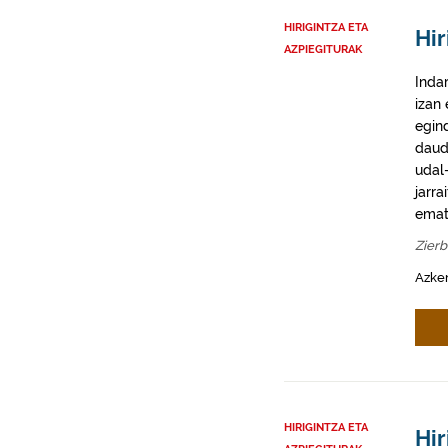
HIRIGINTZA ETA
Hir
AZPIEGITURAK
Inda
izan
egin
daud
udal-
jarra
emat
Zier
Azke
HIRIGINTZA ETA
Hir