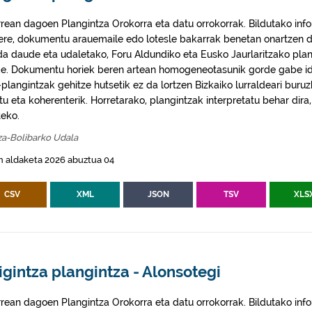
rrean dagoen Plangintza Orokorra eta datu orrokorrak. Bildutako info
 ere, dokumentu arauemaile edo lotesle bakarrak benetan onartzen d
da daude eta udaletako, Foru Aldundiko eta Eusko Jaurlaritzako plan
e. Dokumentu horiek beren artean homogeneotasunik gorde gabe idaz
plangintzak gehitze hutsetik ez da lortzen Bizkaiko lurraldeari buruz
itu eta koherenterik. Horretarako, plangintzak interpretatu behar di
eko.
za-Bolibarko Udala
n aldaketa 2026 abuztua 04
CSV
XML
JSON
TSV
XLS
igintza plangintza - Alonsotegi
rrean dagoen Plangintza Orokorra eta datu orrokorrak. Bildutako info