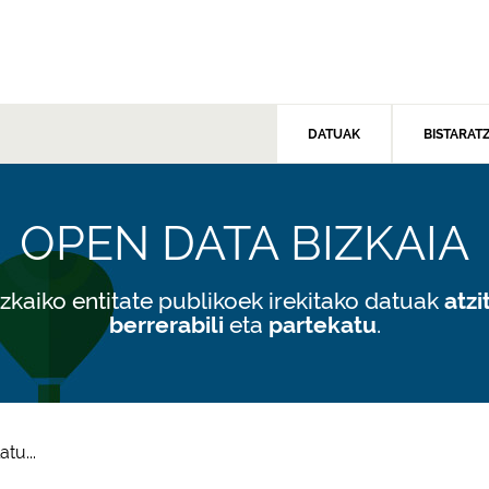
DATUAK
BISTARAT
OPEN DATA BIZKAIA
izkaiko entitate publikoek irekitako datuak
atzi
eta
.
berrerabili
partekatu