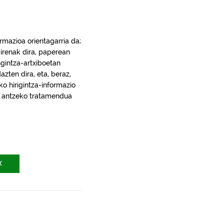
rmazioa orientagarria da;
irenak dira, paperean
gintza-artxiboetan
ten dira, eta, beraz,
ko hirigintza-informazio
ra, antzeko tratamendua
X