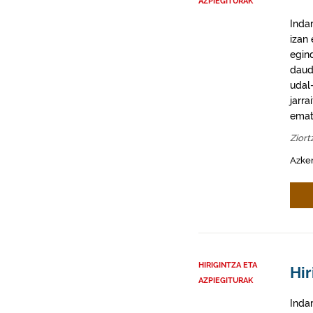
AZPIEGITURAK
Inda
izan
egin
daud
udal-
jarra
emat
Ziort
Azke
HIRIGINTZA ETA
Hir
AZPIEGITURAK
Inda