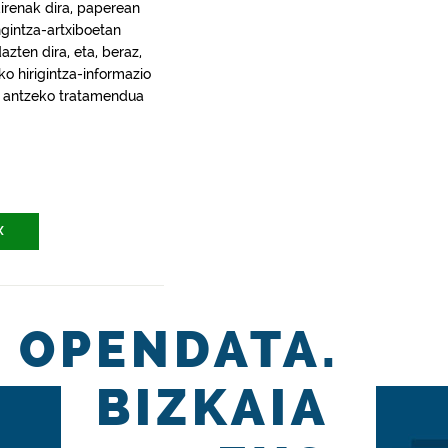
irenak dira, paperean
gintza-artxiboetan
ten dira, eta, beraz,
ko hirigintza-informazio
ra, antzeko tratamendua
X
OPENDATA.
BIZKAIA