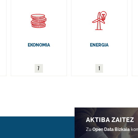
EKONOMIA
ENERGIA
7
1
AKTIBA ZAITEZ
Zu
Open Data Bizkaia
kom