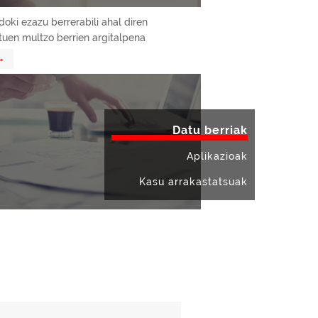
doki ezazu berrerabili ahal diren
tuen multzo berrien argitalpena
→
Datu berriak
Aplikazioak
Kasu arrakastatsuak