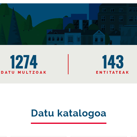
1274
143
DATU MULTZOAK
ENTITATEAK
Datu katalogoa