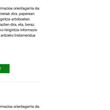
rmazioa orientagarria da;
irenak dira, paperean
gintza-artxiboetan
ten dira, eta, beraz,
ko hirigintza-informazio
ra, antzeko tratamendua
X
rmazioa orientagarria da;